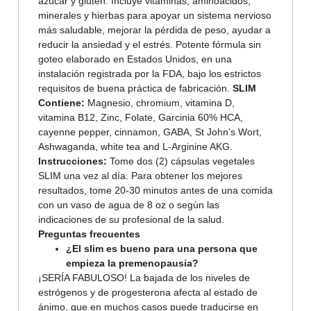
azúcar y gluten. Incluye vitaminas, aminoácidos,
minerales y hierbas para apoyar un sistema nervioso
más saludable, mejorar la pérdida de peso, ayudar a
reducir la ansiedad y el estrés. Potente fórmula sin
goteo elaborado en Estados Unidos, en una
instalación registrada por la FDA, bajo los estrictos
requisitos de buena práctica de fabricación.
SLIM
Contiene:
Magnesio, chromium, vitamina D,
vitamina B12, Zinc, Folate, Garcinia 60% HCA,
cayenne pepper, cinnamon, GABA, St John’s Wort,
Ashwaganda, white tea and L-Arginine AKG.
Instrucciones:
Tome dos (2) cápsulas vegetales
SLIM una vez al día. Para obtener los mejores
resultados, tome 20-30 minutos antes de una comida
con un vaso de agua de 8 oz o según las
indicaciones de su profesional de la salud.
Preguntas frecuentes
¿El slim es bueno para una persona que
empieza la premenopausia?
¡SERÍA FABULOSO! La bajada de los niveles de
estrógenos y de progesterona afecta al estado de
ánimo, que en muchos casos puede traducirse en