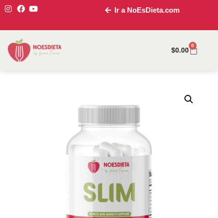
Ir a NoEsDieta.com
0
$
0.00